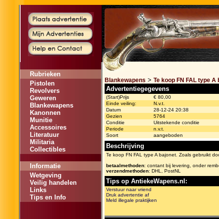
Rubrieken
>
Blankewapens
Te koop FN FAL type A 
Pistolen
Advertentiegegevens
Revolvers
Geweren
(Start)Prijs
€ 80,00
Einde veiling:
N.v.t.
Blankewapens
Datum
28-12-24 20:38
Kanonnen
Gezien
5764
Munitie
Conditie
Uitstekende conditie
Accessoires
Periode
n.v.t.
Literatuur
Soort
aangeboden
Militaria
Beschrijving
Collectibles
Te koop FN FAL type A bajonet. Zoals gebruikt doo
Informatie
betaalmethoden
: contant bij levering, onder rem
verzendmethoden
: DHL, PostNL
Wetgeving
Tips op AntiekeWapens.nl:
Veilig handelen
Links
Verstuur naar vriend
Druk advertentie af
Tips en Info
Meld illegale praktijken