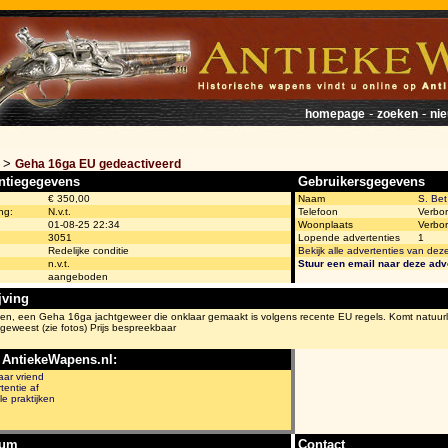
-
-
homepage
zoeken
ni
>
Geha 16ga EU gedeactiveerd
ntiegegevens
Gebruikersgegevens
€ 350,00
Naam
S. Bet
ng:
N.v.t.
Telefoon
Verbo
01-08-25 22:34
Woonplaats
Verbo
3051
Lopende advertenties
1
Redelijke conditie
Bekijk alle advertenties van dez
n.v.t.
Stuur een email naar deze adv
aangeboden
jving
, een Geha 16ga jachtgeweer die onklaar gemaakt is volgens recente EU regels. Komt natuurlijk 
geweest (zie fotos) Prijs bespreekbaar
 AntiekeWapens.nl:
aar vriend
tentie af
le praktijken
bum
Contact