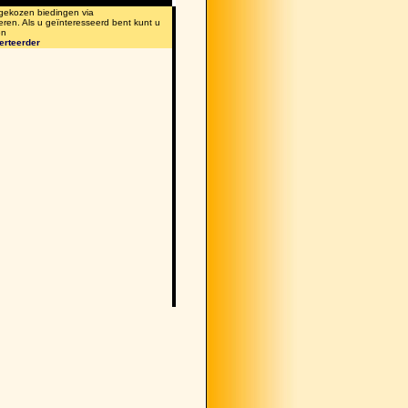
 gekozen biedingen via
eren. Als u geïnteresseerd bent kunt u
en
erteerder