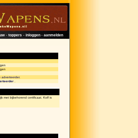
-
-
-
euw
toppers
inloggen
aanmelden
rgen
rgen
e adverteerder.
erteerder
.
met bijbehorend certificaat. Kolf is