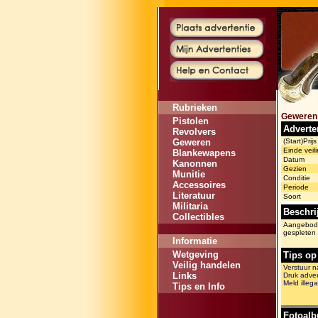
Rubrieken
Geweren
Pistolen
Adverte
Revolvers
Geweren
(Start)Prijs
Einde veili
Blankewapens
Datum
Kanonnen
Gezien
Munitie
Conditie
Accessoires
Periode
Literatuur
Soort
Militaria
Beschri
Collectibles
Aangeboden
gespleten 
Informatie
Wetgeving
Tips op
Veilig handelen
Verstuur n
Links
Druk adver
Meld illega
Tips en Info
Fotoal