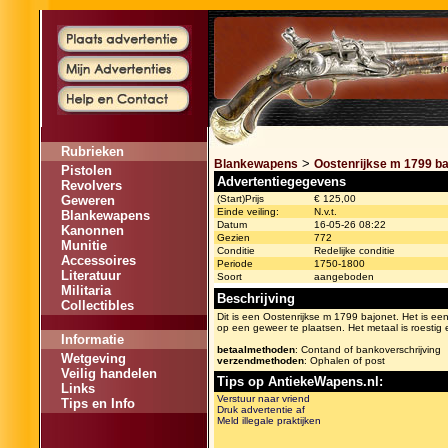
Rubrieken
>
Blankewapens
Oostenrijkse m 1799 ba
Pistolen
Advertentiegegevens
Revolvers
Geweren
(Start)Prijs
€ 125,00
Einde veiling:
N.v.t.
Blankewapens
Datum
16-05-26 08:22
Kanonnen
Gezien
772
Munitie
Conditie
Redelijke conditie
Accessoires
Periode
1750-1800
Literatuur
Soort
aangeboden
Militaria
Beschrijving
Collectibles
Dit is een Oostenrijkse m 1799 bajonet. Het is e
op een geweer te plaatsen. Het metaal is roestig 
Informatie
betaalmethoden
: Contand of bankoverschrijving
Wetgeving
verzendmethoden
: Ophalen of post
Veilig handelen
Tips op AntiekeWapens.nl:
Links
Verstuur naar vriend
Tips en Info
Druk advertentie af
Meld illegale praktijken