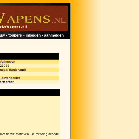
-
-
-
euw
toppers
inloggen
aanmelden
 Verhoeven
23055
ndaal (Nederland)
e adverteerder.
erteerder
.
met florale motieven. De messing schede