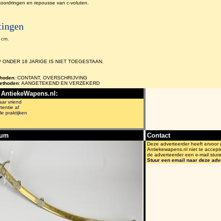
koordringen en repousse van c-voluten.
tingen
 cm.
ONDER 18 JARIGE IS NIET TOEGESTAAN.
thoden
: CONTANT, OVERSCHRIJVING
ethoden
: AANGETEKEND EN VERZEKERD
 AntiekeWapens.nl:
aar vriend
tentie af
le praktijken
bum
Contact
Deze adverteerder heeft ervoor
Antiekewapens.nl niet te accept
de adverteerder een e-mail stur
Stuur een email naar deze adv