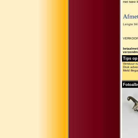
met twee 
Afme
Lengte 94
VERKOOP 
betaalme
verzendm
Tips op
Verstuur n
Druk adver
Meld illega
Fotoal