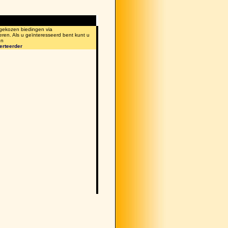
 gekozen biedingen via
eren. Als u geïnteresseerd bent kunt u
en
erteerder