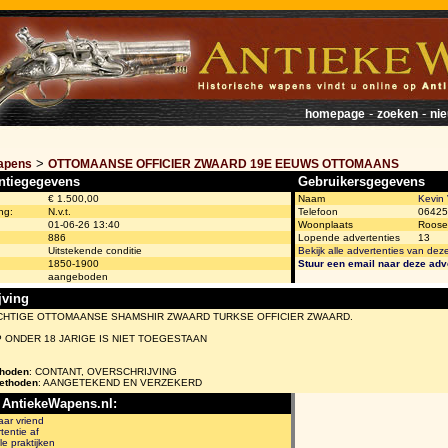
-
-
homepage
zoeken
ni
>
apens
OTTOMAANSE OFFICIER ZWAARD 19E EEUWS OTTOMAANS
ntiegegevens
Gebruikersgegevens
€ 1.500,00
Naam
Kevin
ng:
N.v.t.
Telefoon
06425
01-06-26 13:40
Woonplaats
Roose
886
Lopende advertenties
13
Uitstekende conditie
Bekijk alle advertenties van dez
1850-1900
Stuur een email naar deze adv
aangeboden
jving
CHTIGE OTTOMAANSE SHAMSHIR ZWAARD TURKSE OFFICIER ZWAARD.
 ONDER 18 JARIGE IS NIET TOEGESTAAN
thoden
: CONTANT, OVERSCHRIJVING
ethoden
: AANGETEKEND EN VERZEKERD
 AntiekeWapens.nl:
aar vriend
tentie af
le praktijken