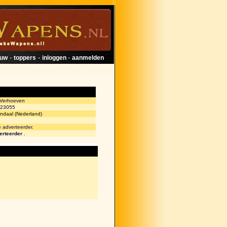
-
-
-
euw
toppers
inloggen
aanmelden
 Verhoeven
23055
ndaal (Nederland)
e adverteerder.
erteerder
.