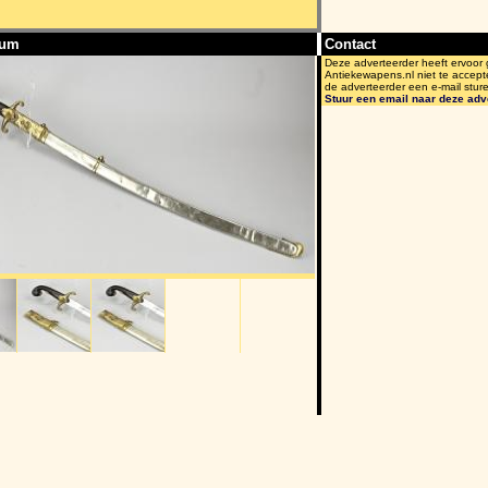
bum
Contact
Deze adverteerder heeft ervoor
Antiekewapens.nl niet te accept
de adverteerder een e-mail stur
Stuur een email naar deze adv