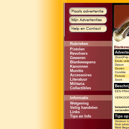
Rubrieken
Blankew
Pistolen
Adverte
Revolvers
Geweren
(Start)Prijs
Einde veili
Blankewapens
Datum
Kanonnen
Gezien
Munitie
Conditie
Accessoires
Periode
Literatuur
Soort
Militaria
Beschri
Collectibles
EEN PRA
Informatie
VERKOOP
Wetgeving
Veilig handelen
betaalme
verzendm
Links
Tips en Info
Tips op
Verstuur n
Druk adver
Meld illega