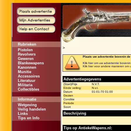
Rubrieken
>
Pistolen
Revolvers
Plaats uw advertentie bovenin de
Geweren
Blankewapens
Klik hier om uw advertentie bovenin d
Klik hier voor andere manieren om u
Kanonnen
Munitie
Accessoires
Advertentiegegevens
Literatuur
(Start)Prijs
N.V.T.
Militaria
Einde veiling:
N.v.t.
Collectibles
Datum
01-01-70 01:00
Gezien
Informatie
Conditie
Periode
Wetgeving
Soort
Veilig handelen
Beschrijving
Links
Tips en Info
Tips op AntiekeWapens.nl: