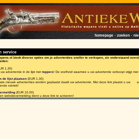
-
-
homepage
zoeken
ni
n service
pens.nl biedt diverse opties om je advertenties sneller te verkopen, zie onderstaand overz
heden:
UR 1,30)
 advertentie in de lijst met
toppers
! De snelheid waarmee u uw advertentie verkoopt stijgt
 de lijst plaatsen
(EUR 1,30)
nieuwe advertenties worden geplaatst daald uw advertentie. Met deze link plaatst u uw ad
ende rubriek!
vermelding
(EUR 10,00)
websitevermelding dient u deze link te activeren!