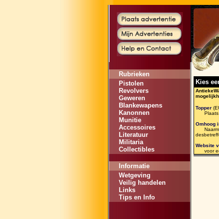
Rubrieken
Kies ee
Pistolen
Revolvers
AntiekeWa
mogelijk
Geweren
Blankewapens
Topper
(E
Kanonnen
Plaats uw
Munitie
Omhoog in
Accessoires
Naarmate 
Literatuur
desbetreff
Militaria
Website 
Collectibles
voor een 
Informatie
Wetgeving
Veilig handelen
Links
Tips en Info