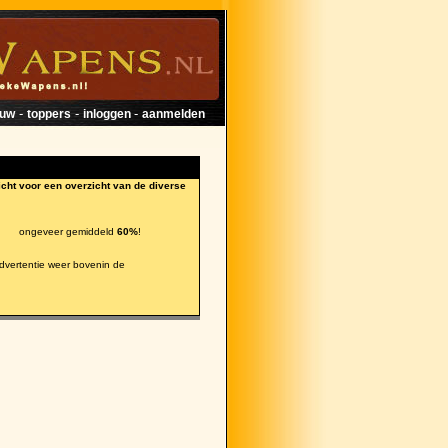
-
-
-
euw
toppers
inloggen
aanmelden
icht voor een overzicht van de diverse
 met ongeveer gemiddeld
60%
!
vertentie weer bovenin de