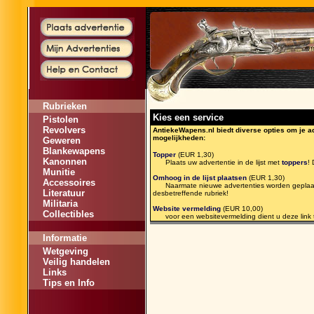
Rubrieken
Kies een service
Pistolen
Revolvers
AntiekeWapens.nl biedt diverse opties om je ad
mogelijkheden:
Geweren
Blankewapens
Topper
(EUR 1,30)
Kanonnen
Plaats uw advertentie in de lijst met
toppers
!
Munitie
Omhoog in de lijst plaatsen
(EUR 1,30)
Accessoires
Naarmate nieuwe advertenties worden geplaatst
Literatuur
desbetreffende rubriek!
Militaria
Website vermelding
(EUR 10,00)
Collectibles
voor een websitevermelding dient u deze link t
Informatie
Wetgeving
Veilig handelen
Links
Tips en Info