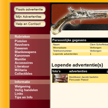
Rubrieken
Persoonlijke gegevens
Pistolen
Revolvers
Naam
Clem Scheffelaa
Woonplaats
Verborgen
Geweren
Telefoonnummer
Verborgen
Blankewapens
Lopende advertenties
1
Kanonnen
Munitie
Accessoires
Lopende advertentie(s)
Literatuur
Militaria
foto's
advertenties
Collectibles
Hoofdveer Jacobi Iserlohn
Percussie Pistool
Informatie
Wetgeving
Veilig handelen
Links
Tips en Info