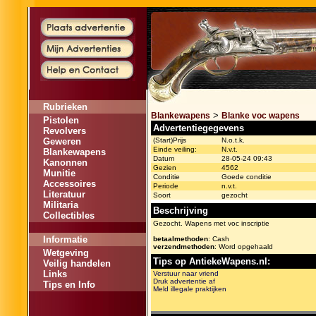
Rubrieken
>
Blankewapens
Blanke voc wapens
Pistolen
Advertentiegegevens
Revolvers
Geweren
(Start)Prijs
N.o.t.k.
Einde veiling:
N.v.t.
Blankewapens
Datum
28-05-24 09:43
Kanonnen
Gezien
4562
Munitie
Conditie
Goede conditie
Accessoires
Periode
n.v.t.
Literatuur
Soort
gezocht
Militaria
Beschrijving
Collectibles
Gezocht. Wapens met voc inscriptie
Informatie
betaalmethoden
: Cash
verzendmethoden
: Word opgehaald
Wetgeving
Tips op AntiekeWapens.nl:
Veilig handelen
Links
Verstuur naar vriend
Druk advertentie af
Tips en Info
Meld illegale praktijken