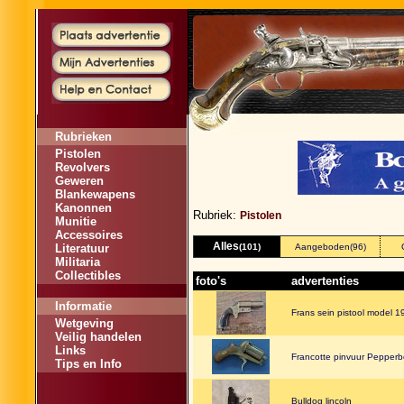
Rubrieken
Pistolen
Revolvers
Geweren
Blankewapens
Kanonnen
Rubriek:
Pistolen
Munitie
Accessoires
Alles
Literatuur
(101)
Aangeboden
(96)
Militaria
Collectibles
foto's
advertenties
Informatie
Frans sein pistool model 1
Wetgeving
Veilig handelen
Links
Francotte pinvuur Pepperb
Tips en Info
Bulldog lincoln