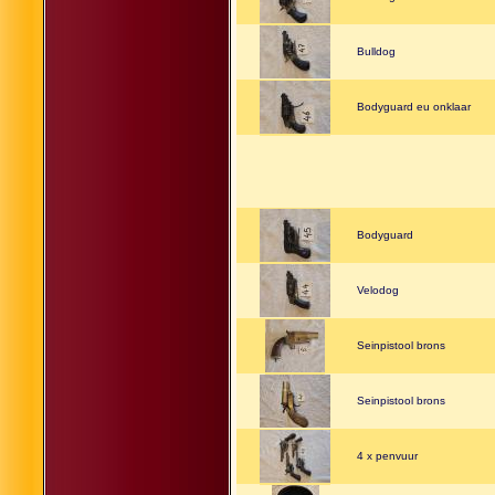
Bulldog
Bodyguard eu onklaar
Bodyguard
Velodog
Seinpistool brons
Seinpistool brons
4 x penvuur