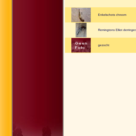
Enkelschots chroom
Remingtons Elliot derringer
gezocht