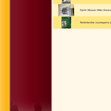
Darrin Weaver Hitler Garan
Nederlandse vuurwapens (5