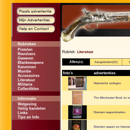
Rubrieken
Pistolen
Rubriek:
Literatuur
Revolvers
Geweren
Alles
Blankewapens
(22)
Aangeboden
(22)
Kanonnen
Munitie
foto's
advertenties
Accessoires
Literatuur
Historische oorlogen
Militaria
Collectibles
The Winchester Book 1e ed
Informatie
Wetgeving
Veilig handelen
Links
Diversen wapenboeken.
Tips en Info
Diversen wapen en histori