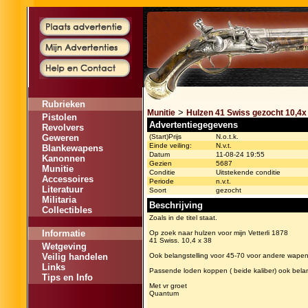
Rubrieken
>
Munitie
Hulzen 41 Swiss gezocht 10,4x 
Pistolen
Advertentiegegevens
Revolvers
Geweren
(Start)Prijs
N.o.t.k.
Einde veiling:
N.v.t.
Blankewapens
Datum
11-08-24 19:55
Kanonnen
Gezien
5687
Munitie
Conditie
Uitstekende conditie
Accessoires
Periode
n.v.t.
Literatuur
Soort
gezocht
Militaria
Beschrijving
Collectibles
Zoals in de titel staat.
Informatie
Op zoek naar hulzen voor mijn Vetterli 1878
41 Swiss. 10,4 x 38
Wetgeving
Veilig handelen
Ook belangstelling voor 45-70 voor andere wape
Links
Passende loden koppen ( beide kaliber) ook belan
Tips en Info
Met vr groet
Quantum