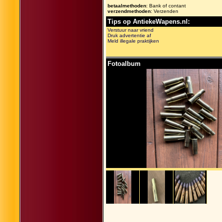
betaalmethoden
: Bank of contant
verzendmethoden
: Verzenden
Tips op AntiekeWapens.nl:
Verstuur naar vriend
Druk advertentie af
Meld illegale praktijken
Fotoalbum