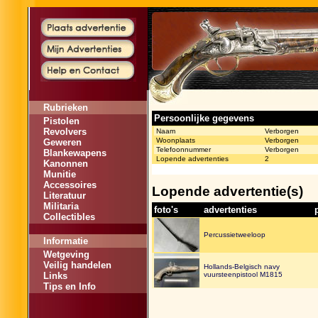
Rubrieken
Persoonlijke gegevens
Pistolen
Revolvers
Naam
Verborgen
Woonplaats
Verborgen
Geweren
Telefoonnummer
Verborgen
Blankewapens
Lopende advertenties
2
Kanonnen
Munitie
Accessoires
Lopende advertentie(s)
Literatuur
Militaria
foto's
advertenties
Collectibles
Percussietweeloop
Informatie
Wetgeving
Veilig handelen
Hollands-Belgisch navy
vuursteenpistool M1815
Links
Tips en Info