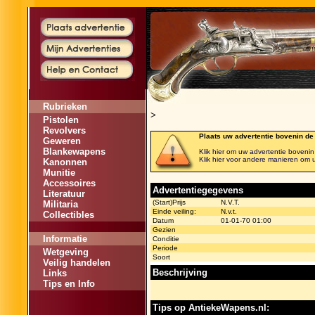
Rubrieken
>
Pistolen
Revolvers
Plaats uw advertentie bovenin de
Geweren
Blankewapens
Klik hier om uw advertentie bovenin d
Klik hier voor andere manieren om u
Kanonnen
Munitie
Accessoires
Advertentiegegevens
Literatuur
(Start)Prijs
N.V.T.
Militaria
Einde veiling:
N.v.t.
Collectibles
Datum
01-01-70 01:00
Gezien
Informatie
Conditie
Periode
Wetgeving
Soort
Veilig handelen
Beschrijving
Links
Tips en Info
Tips op AntiekeWapens.nl: