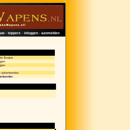
-
-
-
euw
toppers
inloggen
aanmelden
de Bruijne
rgen
rgen
e adverteerder.
erteerder
.