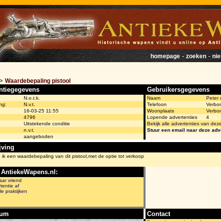
-
-
homepage
zoeken
ni
>
Waardebepaling pistool
ntiegegevens
Gebruikersgegevens
N.o.t.k.
Naam
Peter 
ng:
N.v.t.
Telefoon
Verbo
16-03-25 11:55
Woonplaats
Verbo
4796
Lopende advertenties
4
Uitstekende conditie
Bekijk alle advertenties van dez
n.v.t.
Stuur een email naar deze adv
aangeboden
jving
ik een waardebepaling van dit pistool,met de optie tot verkoop
 AntiekeWapens.nl:
aar vriend
tentie af
le praktijken
bum
Contact