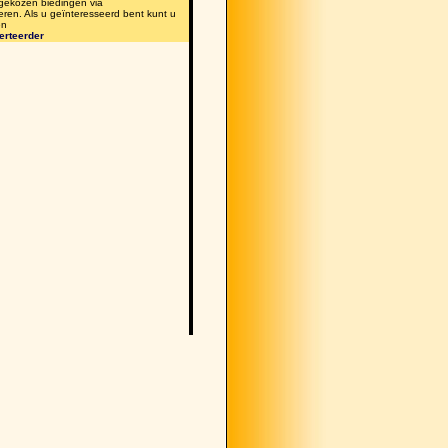
 gekozen biedingen via
eren. Als u geïnteresseerd bent kunt u
en
erteerder