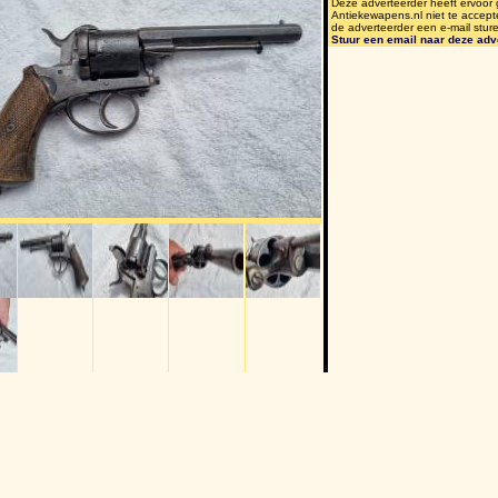
Deze adverteerder heeft ervoor
Antiekewapens.nl niet te accept
de adverteerder een e-mail stur
Stuur een email naar deze adv