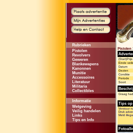
Rubrieken
Pistolen
Pistolen
Adverte
Revolvers
Geweren
(Start)Prijs
Einde veili
Blankewapens
Datum
Kanonnen
Gezien
Munitie
Conditie
Accessoires
Periode
Literatuur
Soort
Militaria
Beschri
Collectibles
Graag had 
Informatie
Tips op
Wetgeving
Verstuur n
Veilig handelen
Druk adver
Links
Meld illega
Tips en Info
Fotoal