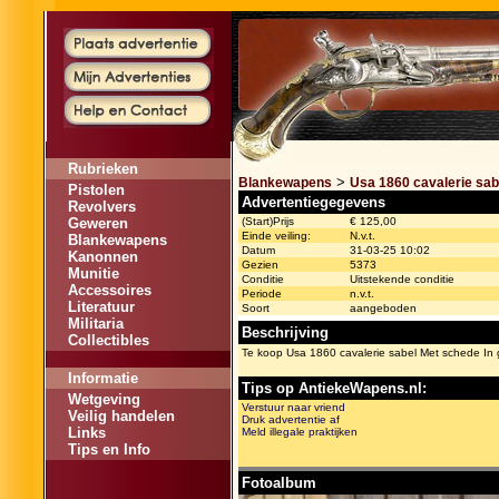
Rubrieken
>
Blankewapens
Usa 1860 cavalerie sab
Pistolen
Advertentiegegevens
Revolvers
Geweren
(Start)Prijs
€ 125,00
Einde veiling:
N.v.t.
Blankewapens
Datum
31-03-25 10:02
Kanonnen
Gezien
5373
Munitie
Conditie
Uitstekende conditie
Accessoires
Periode
n.v.t.
Literatuur
Soort
aangeboden
Militaria
Beschrijving
Collectibles
Te koop Usa 1860 cavalerie sabel Met schede In 
Informatie
Tips op AntiekeWapens.nl:
Wetgeving
Verstuur naar vriend
Veilig handelen
Druk advertentie af
Links
Meld illegale praktijken
Tips en Info
Fotoalbum