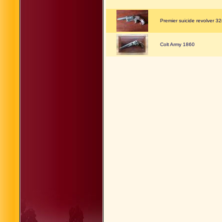
Premier suicide revolver 32
Colt Army 1860