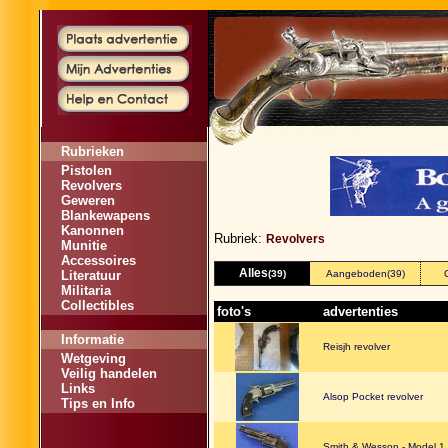
Rubrieken
Pistolen
Revolvers
Geweren
Blankewapens
Kanonnen
Rubriek:
Revolvers
Munitie
Accessoires
Alles
Literatuur
(39)
Aangeboden
(39)
Militaria
Collectibles
foto's
advertenties
Informatie
Reisjh revolver
Wetgeving
Veilig handelen
Links
Alsop Pocket revolver
Tips en Info
Smith & Wesson - Model 1,