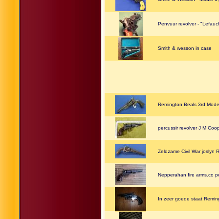
Penvuur revolver - "Lefau
Smith & wesson in case
Remington Beals 3rd Mode
percussir revolver J M Coo
Zeldzame Civil War joslyn 
Nepperahan fire arms.co po
In zeer goede staat Remin